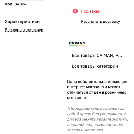
Код.
84884
Добавляйте товары
Под заказ
в корзину
Характеристики
Рассчитать доставку
Все характеристики
Оплачивайте сегодня только
25
% картой любого банка
Все товары CAIMAN, PUBERT
Получайте товар
Все товары категории
выбранный способом
Цена действительна только для
интернет-магазина и может
Оставшиеся
75
% будут
отличаться от цен в розничных
списываться
с вашей карты
магазинах
по
25
%
каждые 2 недели
*Производитель оставляет за
собой право без уведомления
дилера менять характеристики,
внешний вид, комплектацию
товара и место его
Подробнее