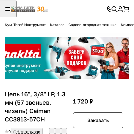
Кум-Тигей Инструмент
Каталог
Садово-огородная техника
Компле
Для клиентов всех банков
Разбейте
оплату
на части
без переплат
График платежей
Цепь 16'', 3/8'' LP, 1.3
1 720 ₽
мм (57 звеньев,
чизель) Caiman
Сегодня
25
%
CC3813-57CH
Заказать
0
Нет отзывов