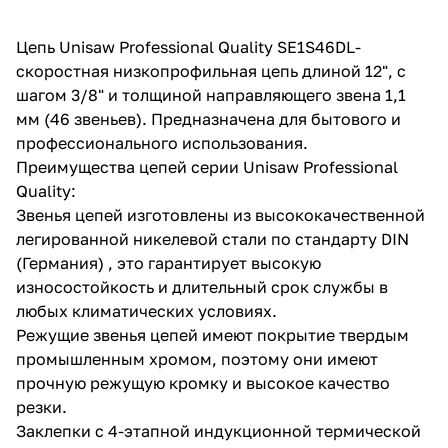
об оплате Плайтом
Цепь Unisaw Professional Quality SE1S46DL-
скоростная низкопрофильная цепь длиной 12", с
шагом 3/8" и толщиной направляющего звена 1,1
мм (46 звеньев). Предназначена для бытового и
Остались вопросы?
25
профессионального использования.
8 800 302-02-51
Преимущества цепей серии Unisaw Professional
plait.ru
раз в 2
Quality:
недели
Звенья цепей изготовлены из высококачественной
легированной никелевой стали по стандарту DIN
(Германия) , это гарантирует высокую
износостойкость и длительный срок службы в
любых климатических условиях.
Режущие звенья цепей имеют покрытие твердым
промышленным хромом, поэтому они имеют
прочную режущую кромку и высокое качество
резки.
Заклепки с 4-этапной индукционной термической