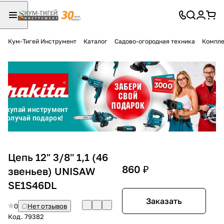
Кум-Тигей Инструмент
Каталог
Садово-огородная техника
Компле
Для клиентов всех банков
Разбейте
оплату
на части
без переплат
График платежей
Цепь 12" 3/8'' 1,1 (46
860 ₽
звеньев) UNISAW
SE1S46DL
Сегодня
25
%
Заказать
0
Нет отзывов
Код.
79382