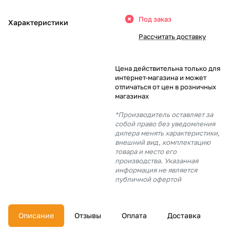
Добавляйте товары
Под заказ
Характеристики
в корзину
Рассчитать доставку
Оплачивайте сегодня только
Цена действительна только для
25
% картой любого банка
интернет-магазина и может
отличаться от цен в розничных
магазинах
Получайте товар
*Производитель оставляет за
выбранный способом
собой право без уведомления
дилера менять характеристики,
внешний вид, комплектацию
товара и место его
Оставшиеся
75
% будут
производства. Указанная
списываться
с вашей карты
информация не является
по
25
%
каждые 2 недели
публичной офертой
Описание
Отзывы
Оплата
Доставка
Подробнее