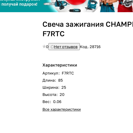
Сегодня
Свеча зажигания CHAMP
25
%
F7RTC
0
Нет отзывов
Код.
28716
Добавляйте товары
в корзину
Характеристики
Артикул
:
F7RTC
Длина
:
85
Оплачивайте сегодня только
Ширина
:
25
25
% картой любого банка
Высота
:
20
Вес
:
0.06
Все характеристики
Получайте товар
выбранный способом