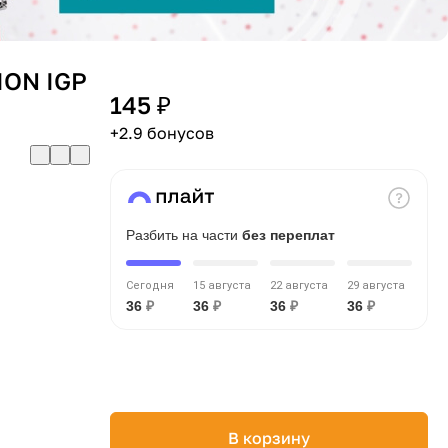
ION IGP
145 ₽
+2.9 бонусов
Разбить на части
без переплат
Сегодня
15 августа
22 августа
29 августа
36
₽
36
₽
36
₽
36
₽
В корзину