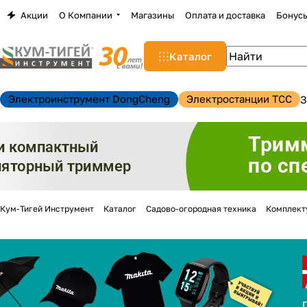
Акции
О Компании
Магазины
Оплата и доставка
Бонус
Каталог
Электроинструмент DongCheng
Электростанции TCC
З
Кум-Тигей Инструмент
Каталог
Садово-огородная техника
Комплект
н