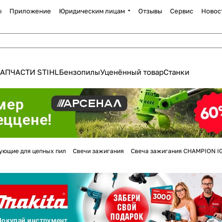
ы
Приложение
Юридическим лицам
Отзывы
Сервис
Новос
АПЧАСТИ STIHL
Бензопилы
Уценённый товар
Станки
Для клиентов всех банков
ующие для цепных пил
Свечи зажигания
Свеча зажигания CHAMPION I
Разбейте
оплату
а части
без переплат
График платежей