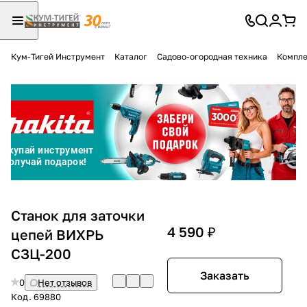
Кум-Тигей Инструмент
Каталог
Садово-огородная техника
Компле
Для клиентов всех банков
Разбейте
оплату
на части
без переплат
График платежей
Станок для заточки
4 590 ₽
цепей ВИХРЬ
СЗЦ-200
Сегодня
25
%
Заказать
0
Нет отзывов
Код.
69880