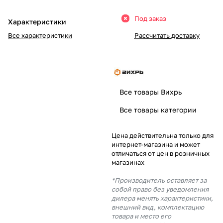
Добавляйте товары
Под заказ
Характеристики
в корзину
Все характеристики
Рассчитать доставку
Оплачивайте сегодня только
25
% картой любого банка
Все товары Вихрь
Получайте товар
Все товары категории
выбранный способом
Цена действительна только для
интернет-магазина и может
Оставшиеся
75
% будут
отличаться от цен в розничных
списываться
с вашей карты
магазинах
по
25
%
каждые 2 недели
*Производитель оставляет за
собой право без уведомления
дилера менять характеристики,
внешний вид, комплектацию
товара и место его
Подробнее