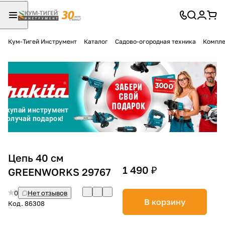
Кум-Тигей Инструмент
Каталог
Садово-огородная техника
Компле
Для клиентов всех банков
Разбейте
оплату
на части
без переплат
График платежей
Цепь 40 см
1 490 ₽
GREENWORKS 29767
Сегодня
0
Нет отзывов
25
%
В корзину
Код.
86308