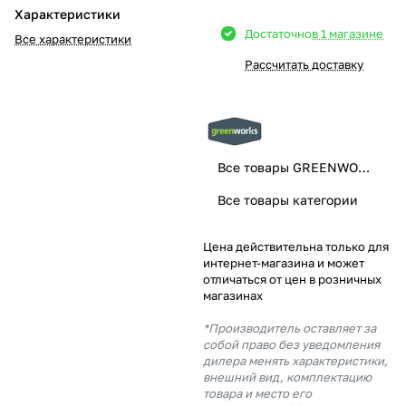
Характеристики
Добавляйте товары
Достаточно
в 1 магазине
Все характеристики
в корзину
Рассчитать доставку
Оплачивайте сегодня только
25
% картой любого банка
Все товары GREENWORKS
Получайте товар
Все товары категории
выбранный способом
Цена действительна только для
интернет-магазина и может
Оставшиеся
75
% будут
отличаться от цен в розничных
списываться
с вашей карты
магазинах
по
25
%
каждые 2 недели
*Производитель оставляет за
собой право без уведомления
дилера менять характеристики,
внешний вид, комплектацию
товара и место его
Подробнее