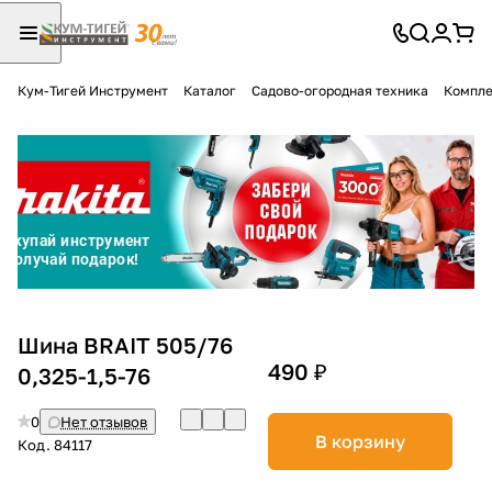
Кум-Тигей Инструмент
Каталог
Садово-огородная техника
Компле
Для клиентов всех банков
Разбейте
оплату
на части
без переплат
График платежей
Шина BRAIT 505/76
490 ₽
0,325-1,5-76
Сегодня
0
Нет отзывов
25
%
В корзину
Код.
84117