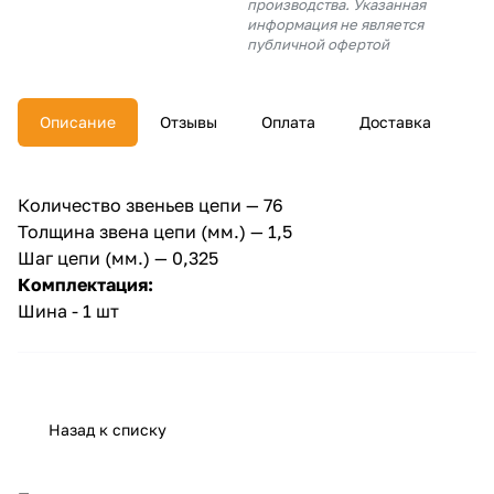
производства. Указанная
об оплате Плайтом
информация не является
публичной офертой
Описание
Отзывы
Оплата
Доставка
Остались вопросы?
25
8 800 302-02-51
plait.ru
раз в 2
Количество звеньев цепи — 76
недели
Толщина звена цепи (мм.) — 1,5
Шаг цепи (мм.) — 0,325
Комплектация:
Шина - 1 шт
Назад к списку