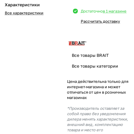
Характеристики
Добавляйте товары
Достаточно
в 1 магазине
Все характеристики
в корзину
Рассчитать доставку
Оплачивайте сегодня только
25
% картой любого банка
Все товары BRAIT
Получайте товар
Все товары категории
выбранный способом
Цена действительна только для
интернет-магазина и может
Оставшиеся
75
% будут
отличаться от цен в розничных
списываться
с вашей карты
магазинах
по
25
%
каждые 2 недели
*Производитель оставляет за
собой право без уведомления
дилера менять характеристики,
внешний вид, комплектацию
товара и место его
Подробнее