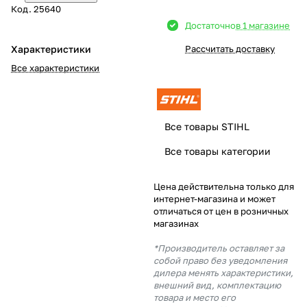
Код.
25640
Добавляйте товары
Достаточно
в 1 магазине
в корзину
Характеристики
Рассчитать доставку
Все характеристики
Оплачивайте сегодня только
25
% картой любого банка
Все товары STIHL
Получайте товар
Все товары категории
выбранный способом
Цена действительна только для
интернет-магазина и может
Оставшиеся
75
% будут
отличаться от цен в розничных
списываться
с вашей карты
магазинах
по
25
%
каждые 2 недели
*Производитель оставляет за
собой право без уведомления
дилера менять характеристики,
внешний вид, комплектацию
товара и место его
Подробнее