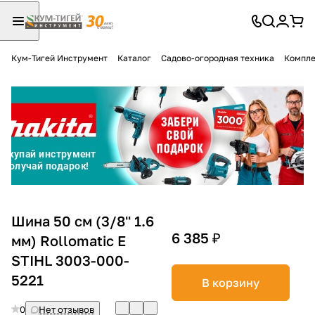
Кум-Тигей Инструмент
Каталог
Садово-огородная техника
Компле
Для клиентов всех банков
Разбейте
оплату
на части
без переплат
График платежей
Шина 50 см (3/8'' 1.6
6 385 ₽
мм) Rollomatic E
STIHL 3003-000-
Сегодня
25
%
5221
В корзину
0
Нет отзывов