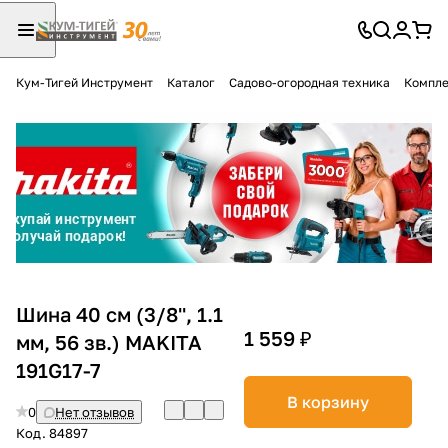
Кум-Тигей Инструмент
Каталог
Садово-огородная техника
Компле
Для клиентов всех банков
Разбейте
оплату
на части
без переплат
График платежей
Шина 40 см (3/8'', 1.1
1 559 ₽
мм, 56 зв.) MAKITA
191G17-7
Сегодня
25
%
В корзину
0
Нет отзывов
Код.
84897