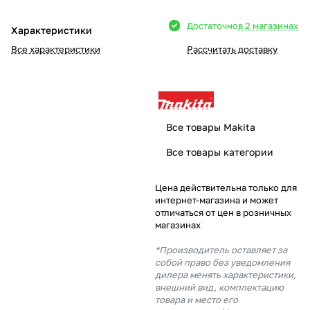
Добавляйте товары
Достаточно
в 2 магазинах
Характеристики
в корзину
Все характеристики
Рассчитать доставку
Оплачивайте сегодня только
25
% картой любого банка
Все товары Makita
Получайте товар
Все товары категории
выбранный способом
Цена действительна только для
интернет-магазина и может
Оставшиеся
75
% будут
отличаться от цен в розничных
списываться
с вашей карты
магазинах
по
25
%
каждые 2 недели
*Производитель оставляет за
собой право без уведомления
дилера менять характеристики,
внешний вид, комплектацию
товара и место его
Подробнее