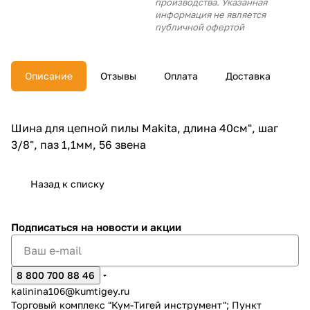
производства. Указанная
об оплате Плайтом
информация не является
публичной офертой
Описание
Отзывы
Оплата
Доставка
Остались вопросы?
25
8 800 302-02-51
plait.ru
раз в 2
Шина для цепной пилы Makita, длина 40см", шаг
недели
3/8", паз 1,1мм, 56 звена
Назад к списку
Подписаться
на новости и акции
8 800 700 88 46
kalinina106@kumtigey.ru
Торговый комплекс "Кум-Тигей инструмент"; Пункт