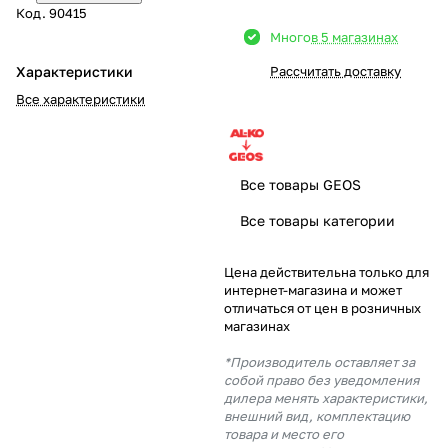
Код.
90415
Добавляйте товары
Много
в 5 магазинах
в корзину
Характеристики
Рассчитать доставку
Все характеристики
Оплачивайте сегодня только
25
% картой любого банка
Все товары GEOS
Получайте товар
Все товары категории
выбранный способом
Цена действительна только для
интернет-магазина и может
Оставшиеся
75
% будут
отличаться от цен в розничных
списываться
с вашей карты
магазинах
по
25
%
каждые 2 недели
*Производитель оставляет за
собой право без уведомления
дилера менять характеристики,
внешний вид, комплектацию
товара и место его
Подробнее