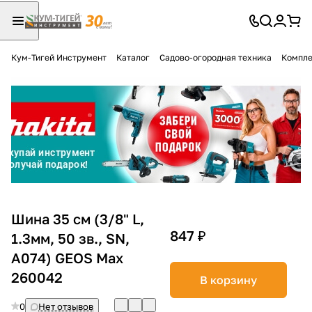
Кум-Тигей Инструмент
Каталог
Садово-огородная техника
Компле
Для клиентов всех банков
Разбейте
оплату
на части
без переплат
График платежей
Шина 35 см (3/8" L,
847 ₽
1.3мм, 50 зв., SN,
A074) GEOS Max
Сегодня
25
%
260042
В корзину
0
Нет отзывов