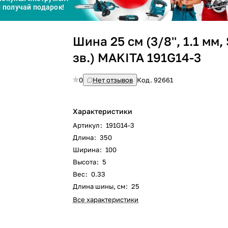
График платежей
Сегодня
Шина 25 см (3/8'', 1.1 мм,
25
%
зв.) MAKITA 191G14-3
0
Нет отзывов
Код.
92661
Добавляйте товары
в корзину
Характеристики
Артикул
:
191G14-3
Длина
:
350
Оплачивайте сегодня только
Ширина
:
100
25
% картой любого банка
Высота
:
5
Вес
:
0.33
Длина шины, см
:
25
Получайте товар
выбранный способом
Все характеристики