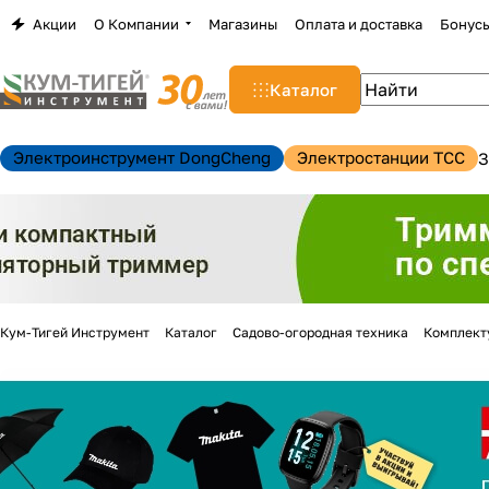
Акции
О Компании
Магазины
Оплата и доставка
Бонус
Каталог
Электроинструмент DongCheng
Электростанции TCC
З
Кум-Тигей Инструмент
Каталог
Садово-огородная техника
Комплект
н