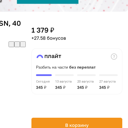
 SN, 40
1 379 ₽
+27.58 бонусов
Разбить на части
без переплат
Сегодня
13 августа
20 августа
27 августа
345
₽
345
₽
345
₽
345
₽
В корзину