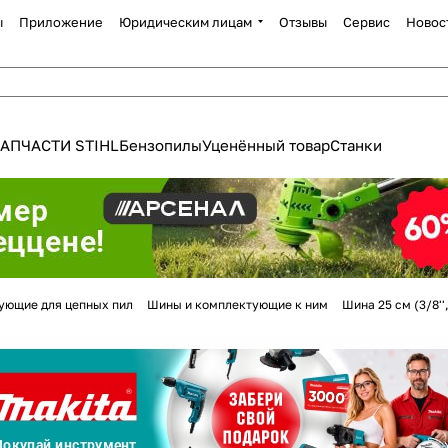
ы
Приложение
Юридическим лицам
Отзывы
Сервис
Новос
АПЧАСТИ STIHL
Бензопилы
Уценённый товар
Станки
Для клиентов всех банков
ующие для цепных пил
Шины и комплектующие к ним
Шина 25 см (3/8''
Разбейте
оплату
а части
без переплат