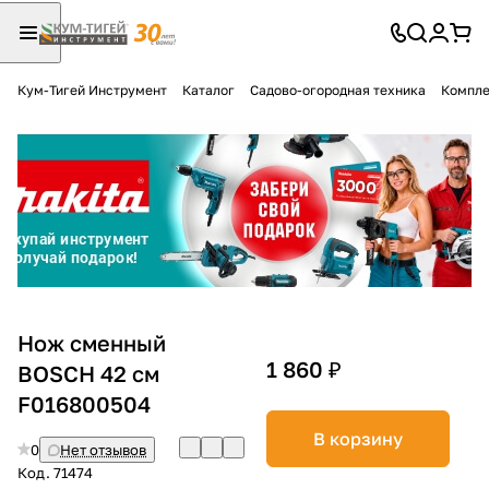
Кум-Тигей Инструмент
Каталог
Садово-огородная техника
Компле
Для клиентов всех банков
Разбейте
оплату
на части
без переплат
График платежей
Нож сменный
1 860 ₽
BOSCH 42 см
F016800504
Сегодня
25
%
В корзину
0
Нет отзывов
Код.
71474