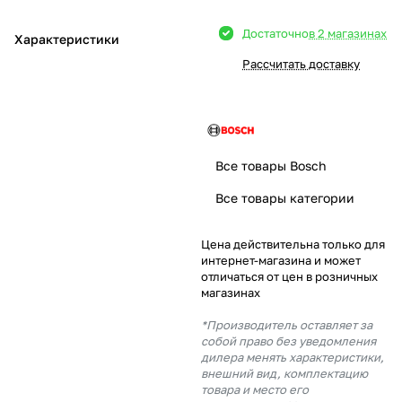
Добавляйте товары
Достаточно
в 2 магазинах
Характеристики
в корзину
Рассчитать доставку
Оплачивайте сегодня только
25
% картой любого банка
Все товары Bosch
Получайте товар
Все товары категории
выбранный способом
Цена действительна только для
интернет-магазина и может
Оставшиеся
75
% будут
отличаться от цен в розничных
списываться
с вашей карты
магазинах
по
25
%
каждые 2 недели
*Производитель оставляет за
собой право без уведомления
дилера менять характеристики,
внешний вид, комплектацию
товара и место его
Подробнее