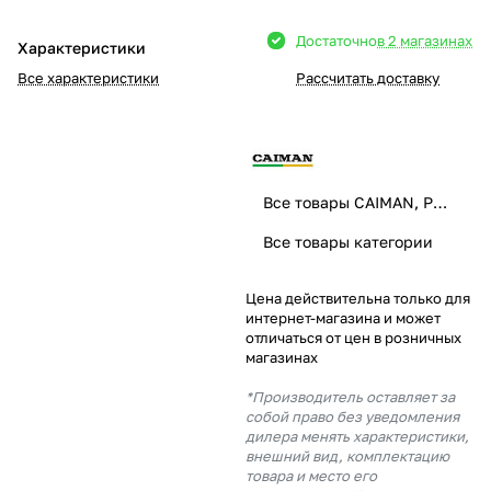
Добавляйте товары
Достаточно
в 2 магазинах
Характеристики
в корзину
Все характеристики
Рассчитать доставку
Оплачивайте сегодня только
25
% картой любого банка
Все товары CAIMAN, PUBERT
Получайте товар
Все товары категории
выбранный способом
Цена действительна только для
интернет-магазина и может
Оставшиеся
75
% будут
отличаться от цен в розничных
списываться
с вашей карты
магазинах
по
25
%
каждые 2 недели
*Производитель оставляет за
собой право без уведомления
дилера менять характеристики,
внешний вид, комплектацию
товара и место его
Подробнее