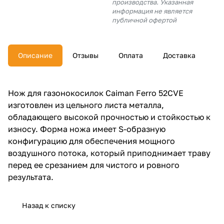
производства. Указанная
об оплате Плайтом
информация не является
публичной офертой
Описание
Отзывы
Оплата
Доставка
Остались вопросы?
25
8 800 302-02-51
plait.ru
раз в 2
Нож для газонокосилок Caiman Ferro 52CVE
недели
изготовлен из цельного листа металла,
обладающего высокой прочностью и стойкостью к
износу. Форма ножа имеет S-образную
конфигурацию для обеспечения мощного
воздушного потока, который приподнимает траву
перед ее срезанием для чистого и ровного
результата.
Назад к списку