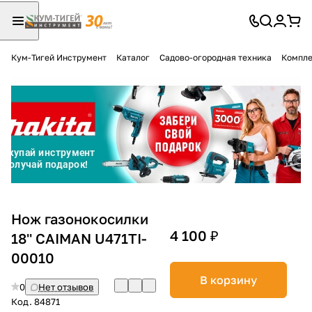
Кум-Тигей Инструмент
Каталог
Садово-огородная техника
Компле
Для клиентов всех банков
Разбейте
оплату
на части
без переплат
График платежей
Нож газонокосилки
4 100 ₽
18'' CAIMAN U471TI-
00010
Сегодня
25
%
В корзину
0
Нет отзывов
Код.
84871