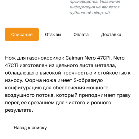
производства. Указанная
об оплате Плайтом
информация не является
публичной офертой
Описание
Отзывы
Оплата
Доставка
Остались вопросы?
25
8 800 302-02-51
plait.ru
раз в 2
Нож для газонокосилок Caiman Nero 47CPi, Nero
недели
47CTi изготовлен из цельного листа металла,
обладающего высокой прочностью и стойкостью к
износу. Форма ножа имеет S-образную
конфигурацию для обеспечения мощного
воздушного потока, который приподнимает траву
перед ее срезанием для чистого и ровного
результата.
Назад к списку