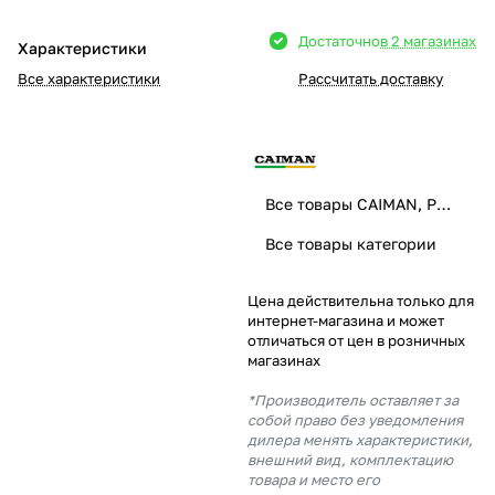
Добавляйте товары
Достаточно
в 2 магазинах
Характеристики
в корзину
Все характеристики
Рассчитать доставку
Оплачивайте сегодня только
25
% картой любого банка
Все товары CAIMAN, PUBERT
Получайте товар
Все товары категории
выбранный способом
Цена действительна только для
интернет-магазина и может
Оставшиеся
75
% будут
отличаться от цен в розничных
списываться
с вашей карты
магазинах
по
25
%
каждые 2 недели
*Производитель оставляет за
собой право без уведомления
дилера менять характеристики,
внешний вид, комплектацию
товара и место его
Подробнее