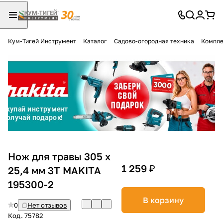
Кум-Тигей Инструмент
Каталог
Садово-огородная техника
Компле
Для клиентов всех банков
Разбейте
оплату
на части
без переплат
График платежей
Нож для травы 305 х
1 259 ₽
25,4 мм 3T MAKITA
195300-2
Сегодня
25
%
В корзину
0
Нет отзывов
Код.
75782