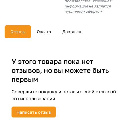
производства. Указанная
об оплате Плайтом
информация не является
публичной офертой
Отзывы
Оплата
Доставка
Остались вопросы?
25
8 800 302-02-51
plait.ru
раз в 2
недели
У этого товара пока нет
отзывов, но вы можете быть
первым
Совершите покупку и оставьте свой отзыв об
его использовании
Написать отзыв