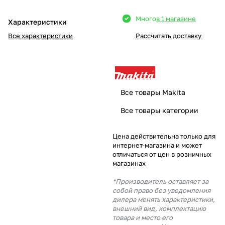
Добавляйте товары
Много
в 1 магазине
Характеристики
в корзину
Все характеристики
Рассчитать доставку
Оплачивайте сегодня только
25
% картой любого банка
Все товары Makita
Получайте товар
Все товары категории
выбранный способом
Цена действительна только для
интернет-магазина и может
Оставшиеся
75
% будут
отличаться от цен в розничных
списываться
с вашей карты
магазинах
по
25
%
каждые 2 недели
*Производитель оставляет за
собой право без уведомления
дилера менять характеристики,
внешний вид, комплектацию
товара и место его
Подробнее