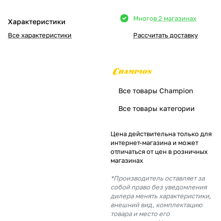
Добавляйте товары
Много
в 2 магазинах
Характеристики
в корзину
Все характеристики
Рассчитать доставку
Оплачивайте сегодня только
25
% картой любого банка
Все товары Champion
Получайте товар
Все товары категории
выбранный способом
Цена действительна только для
интернет-магазина и может
Оставшиеся
75
% будут
отличаться от цен в розничных
списываться
с вашей карты
магазинах
по
25
%
каждые 2 недели
*Производитель оставляет за
собой право без уведомления
дилера менять характеристики,
внешний вид, комплектацию
товара и место его
Подробнее