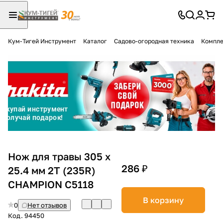
Кум-Тигей Инструмент
Каталог
Садово-огородная техника
Компле
Для клиентов всех банков
Разбейте
оплату
на части
без переплат
График платежей
Нож для травы 305 х
286 ₽
25.4 мм 2T (235R)
CHAMPION C5118
Сегодня
25
%
В корзину
0
Нет отзывов
Код.
94450