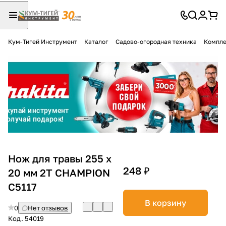
Кум-Тигей Инструмент
Каталог
Садово-огородная техника
Компле
Для клиентов всех банков
Разбейте
оплату
на части
без переплат
График платежей
Нож для травы 255 х
248 ₽
20 мм 2T CHAMPION
C5117
Сегодня
25
%
В корзину
0
Нет отзывов
Код.
54019