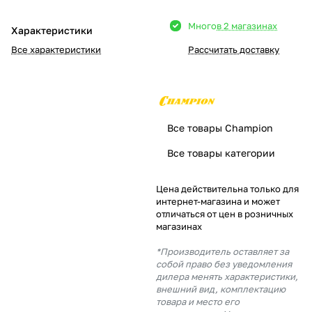
Добавляйте товары
Много
в 2 магазинах
Характеристики
в корзину
Все характеристики
Рассчитать доставку
Оплачивайте сегодня только
25
% картой любого банка
Все товары Champion
Получайте товар
Все товары категории
выбранный способом
Цена действительна только для
интернет-магазина и может
Оставшиеся
75
% будут
отличаться от цен в розничных
списываться
с вашей карты
магазинах
по
25
%
каждые 2 недели
*Производитель оставляет за
собой право без уведомления
дилера менять характеристики,
внешний вид, комплектацию
товара и место его
Подробнее