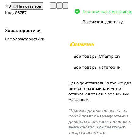
0
Нет отзывов
Добавляйте товары
Достаточно
в 2 магазинах
Код.
86757
в корзину
Рассчитать доставку
Характеристики
Оплачивайте сегодня только
Все характеристики
25
% картой любого банка
Все товары Champion
Получайте товар
Все товары категории
выбранный способом
Цена действительна только для
интернет-магазина и может
Оставшиеся
75
% будут
отличаться от цен в розничных
списываться
с вашей карты
магазинах
по
25
%
каждые 2 недели
*Производитель оставляет за
собой право без уведомления
дилера менять характеристики,
внешний вид, комплектацию
товара и место его
Подробнее