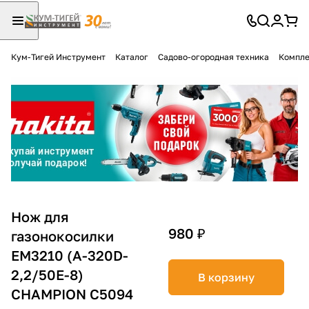
Кум-Тигей Инструмент
Каталог
Садово-огородная техника
Компле
Для клиентов всех банков
Разбейте
оплату
на части
без переплат
График платежей
Нож для
980 ₽
газонокосилки
EM3210 (A-320D-
Сегодня
25
%
2,2/50E-8)
В корзину
CHAMPION C5094