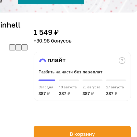
inhell
1 549 ₽
+30.98 бонусов
Разбить на части
без переплат
Сегодня
13 августа
20 августа
27 августа
387
₽
387
₽
387
₽
387
₽
В корзину