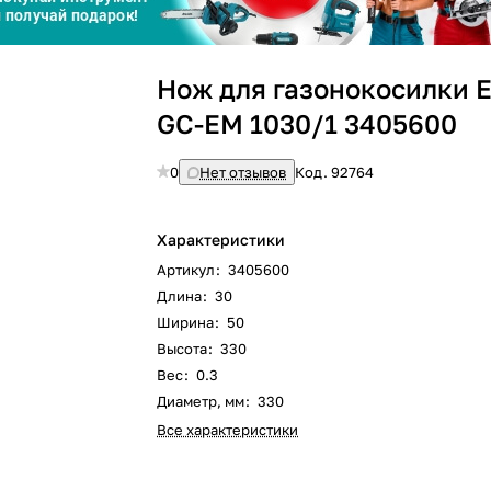
Сегодня
Нож для газонокосилки E
25
%
GC-EM 1030/1 3405600
0
Нет отзывов
Код.
92764
Добавляйте товары
в корзину
Характеристики
Артикул
:
3405600
Длина
:
30
Оплачивайте сегодня только
Ширина
:
50
25
% картой любого банка
Высота
:
330
Вес
:
0.3
Диаметр, мм
:
330
Получайте товар
выбранный способом
Все характеристики