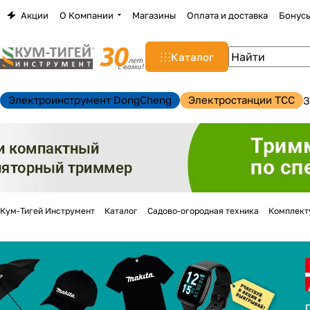
Акции
О Компании
Магазины
Оплата и доставка
Бонус
Каталог
Электроинструмент DongCheng
Электростанции TCC
З
Кум-Тигей Инструмент
Каталог
Садово-огородная техника
Комплект
н