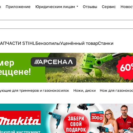
ы
Приложение
Юридическим лицам
Отзывы
Сервис
Новос
АПЧАСТИ STIHL
Бензопилы
Уценённый товар
Станки
Для клиентов всех банков
ующие для триммеров и газонокосилок
Ножи, диски
Нож для газонокос
Разбейте
оплату
а части
без переплат
График платежей