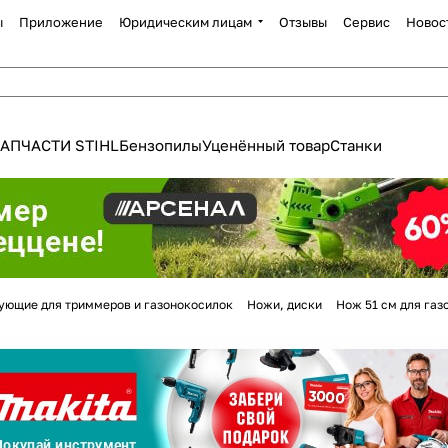
ы
Приложение
Юридическим лицам
Отзывы
Сервис
Новос
АПЧАСТИ STIHL
Бензопилы
Уценённый товар
Станки
Для клиентов всех банков
ующие для триммеров и газонокосилок
Ножи, диски
Нож 51 см для га
Разбейте
оплату
а части
без переплат
График платежей