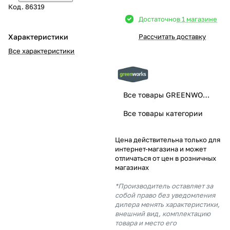
Код.
86319
Добавляйте товары
Достаточно
в 1 магазине
в корзину
Характеристики
Рассчитать доставку
Все характеристики
Оплачивайте сегодня только
25
% картой любого банка
Все товары GREENWORKS
Получайте товар
Все товары категории
выбранный способом
Цена действительна только для
интернет-магазина и может
Оставшиеся
75
% будут
отличаться от цен в розничных
списываться
с вашей карты
магазинах
по
25
%
каждые 2 недели
*Производитель оставляет за
собой право без уведомления
дилера менять характеристики,
внешний вид, комплектацию
товара и место его
Подробнее