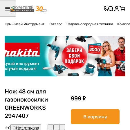
Кум-Тигей Инструмент
Каталог
Садово-огородная техника
Компле
Для клиентов всех банков
Разбейте
оплату
на части
без переплат
График платежей
Нож 48 см для
999 ₽
газонокосилки
GREENWORKS
Сегодня
25
%
2947407
В корзину
0
Нет отзывов