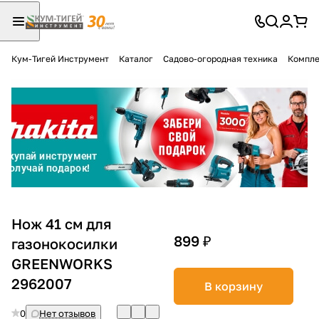
Кум-Тигей Инструмент
Каталог
Садово-огородная техника
Компле
Для клиентов всех банков
Разбейте
оплату
на части
без переплат
График платежей
Нож 41 см для
899 ₽
газонокосилки
GREENWORKS
Сегодня
25
%
2962007
В корзину
0
Нет отзывов