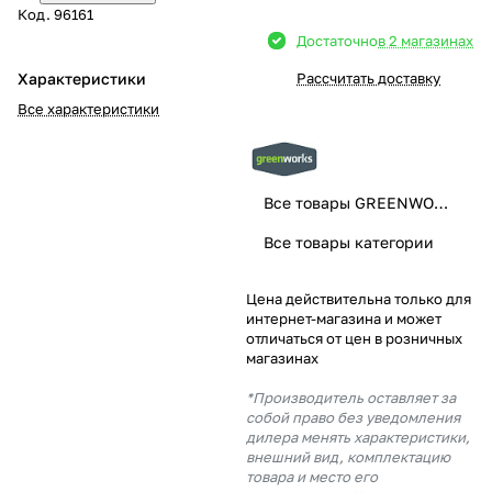
Код.
96161
Добавляйте товары
Достаточно
в 2 магазинах
в корзину
Характеристики
Рассчитать доставку
Все характеристики
Оплачивайте сегодня только
25
% картой любого банка
Все товары GREENWORKS
Получайте товар
Все товары категории
выбранный способом
Цена действительна только для
интернет-магазина и может
Оставшиеся
75
% будут
отличаться от цен в розничных
списываться
с вашей карты
магазинах
по
25
%
каждые 2 недели
*Производитель оставляет за
собой право без уведомления
дилера менять характеристики,
внешний вид, комплектацию
товара и место его
Подробнее