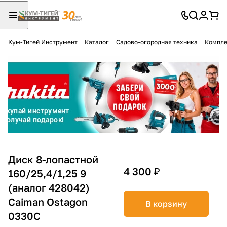
Кум-Тигей Инструмент
Каталог
Садово-огородная техника
Компле
Для клиентов всех банков
Разбейте
оплату
на части
без переплат
График платежей
Диск 8-лопастной
4 300 ₽
160/25,4/1,25 9
(аналог 428042)
Сегодня
25
%
Caiman Ostagon
В корзину
0330C