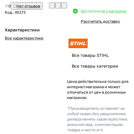
0
Нет отзывов
Добавляйте товары
Достаточно
в 1 магазине
Код.
45173
в корзину
Рассчитать доставку
Характеристики
Оплачивайте сегодня только
Все характеристики
25
% картой любого банка
Все товары STIHL
Получайте товар
Все товары категории
выбранный способом
Цена действительна только для
интернет-магазина и может
Оставшиеся
75
% будут
отличаться от цен в розничных
списываться
с вашей карты
магазинах
по
25
%
каждые 2 недели
*Производитель оставляет за
собой право без уведомления
дилера менять характеристики,
внешний вид, комплектацию
товара и место его
Подробнее