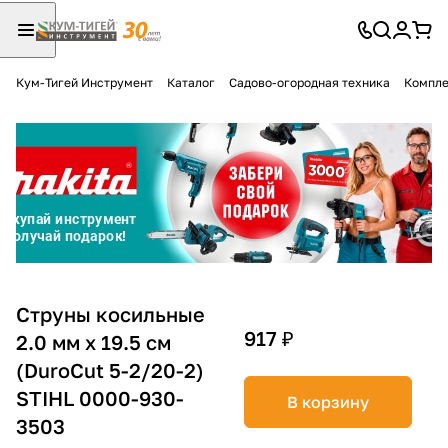
Кум-Тигей Инструмент
Каталог
Садово-огородная техника
Компле
Для клиентов всех банков
Разбейте
оплату
на части
без переплат
График платежей
Струны косильные
917 ₽
2.0 мм х 19.5 см
(DuroCut 5-2/20-2)
Сегодня
25
%
STIHL 0000-930-
В корзину
3503