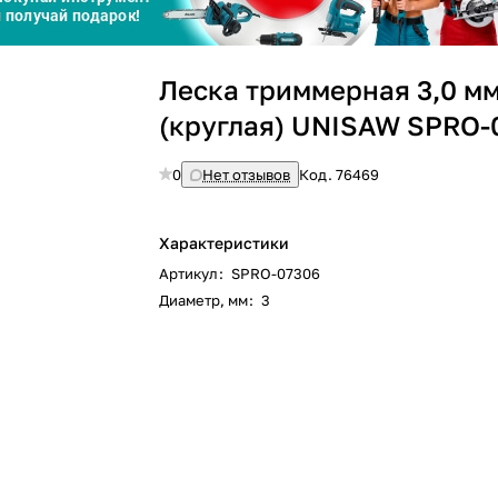
Сегодня
25
%
Леска триммерная 3,0 мм
(круглая) UNISAW SPRO-
0
Нет отзывов
Код.
76469
Добавляйте товары
в корзину
Характеристики
Артикул
:
SPRO-07306
Оплачивайте сегодня только
Диаметр, мм
:
3
25
% картой любого банка
Получайте товар
выбранный способом
Оставшиеся
75
% будут
списываться