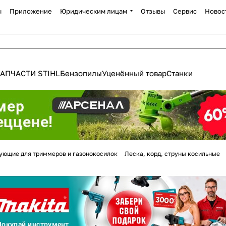
ы
Приложение
Юридическим лицам
Отзывы
Сервис
Новос
АПЧАСТИ STIHL
Бензопилы
Уценённый товар
Станки
Для клиентов всех банков
ующие для триммеров и газонокосилок
Леска, корд, струны косильные
Разбейте
оплату
а части
без переплат
График платежей