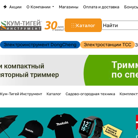
Акции
О Компании
Магазины
Оплата и доставка
Бонус
Каталог
Электроинструмент DongCheng
Электростанции TCC
З
Кум-Тигей Инструмент
Каталог
Садово-огородная техника
Комплект
н