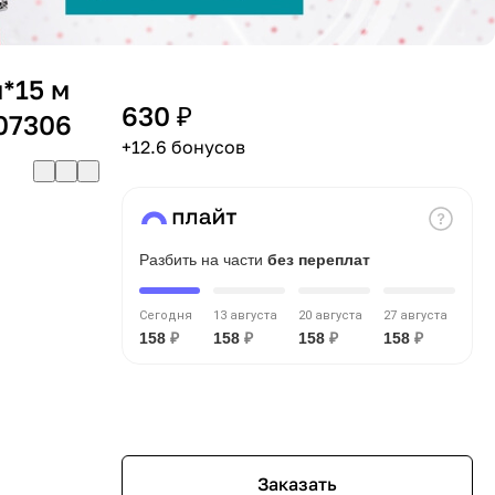
*15 м
630 ₽
07306
+12.6 бонусов
Разбить на части
без переплат
Сегодня
13 августа
20 августа
27 августа
158
₽
158
₽
158
₽
158
₽
Заказать