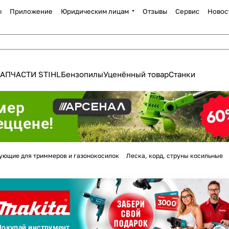
ы
Приложение
Юридическим лицам
Отзывы
Сервис
Новос
АПЧАСТИ STIHL
Бензопилы
Уценённый товар
Станки
Для клиентов всех банков
ующие для триммеров и газонокосилок
Леска, корд, струны косильные
Разбейте
оплату
а части
без переплат
График платежей