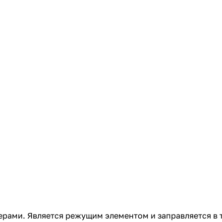
с вашей карты
по
25
%
каждые 2 недели
Подробнее
об оплате Плайтом
25
раз в 2
Остались вопросы?
недели
8 800 302-02-51
plait.ru
мерами. Является режущим элементом и заправляется в