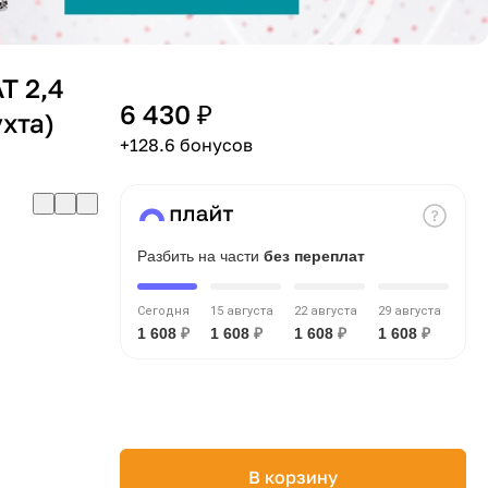
T 2,4
6 430 ₽
хта)
+128.6 бонусов
Разбить на части
без переплат
Сегодня
15 августа
22 августа
29 августа
1 608
₽
1 608
₽
1 608
₽
1 608
₽
В корзину