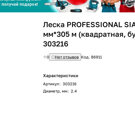
Сегодня
25
%
Леска PROFESSIONAL SIA
мм*305 м (квадратная, бу
303216
Добавляйте товары
в корзину
0
Нет отзывов
Код.
86911
Характеристики
Оплачивайте сегодня только
Артикул
:
303216
25
% картой любого банка
Диаметр, мм
:
2.4
Получайте товар
выбранный способом
Оставшиеся
75
% будут
списываться