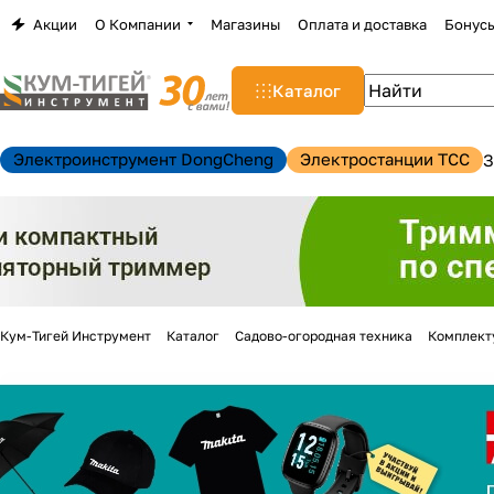
Акции
О Компании
Магазины
Оплата и доставка
Бонус
Каталог
Электроинструмент DongCheng
Электростанции TCC
З
Кум-Тигей Инструмент
Каталог
Садово-огородная техника
Комплект
н