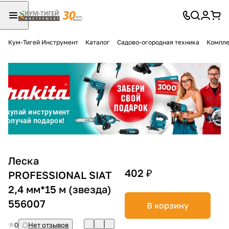
Кум-Тигей Инструмент
Каталог
Садово-огородная техника
Компле
Для клиентов всех банков
Разбейте
оплату
на части
без переплат
График платежей
Леска
402 ₽
PROFESSIONAL SIAT
2,4 мм*15 м (звезда)
Сегодня
25
%
556007
В корзину
0
Нет отзывов