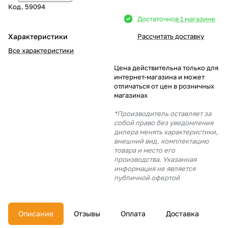
Код.
59094
Добавляйте товары
Достаточно
в 1 магазине
в корзину
Характеристики
Рассчитать доставку
Все характеристики
Оплачивайте сегодня только
Цена действительна только для
25
% картой любого банка
интернет-магазина и может
отличаться от цен в розничных
магазинах
Получайте товар
*Производитель оставляет за
выбранный способом
собой право без уведомления
дилера менять характеристики,
внешний вид, комплектацию
товара и место его
Оставшиеся
75
% будут
производства. Указанная
списываться
с вашей карты
информация не является
по
25
%
каждые 2 недели
публичной офертой
Описание
Отзывы
Оплата
Доставка
Подробнее