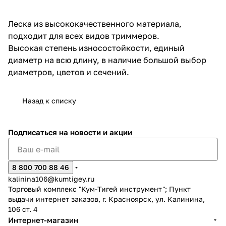
об оплате Плайтом
Леска из высококачественного материала,
подходит для всех видов триммеров.
Высокая степень износостойкости, единый
диаметр на всю длину, в наличие большой выбор
Остались вопросы?
25
диаметров, цветов и сечений.
8 800 302-02-51
plait.ru
раз в 2
недели
Назад к списку
Подписаться
на новости и акции
8 800 700 88 46
kalinina106@kumtigey.ru
Торговый комплекс "Кум-Тигей инструмент"; Пункт
выдачи интернет заказов, г. Красноярск, ул. Калинина,
106 ст. 4
Интернет-магазин