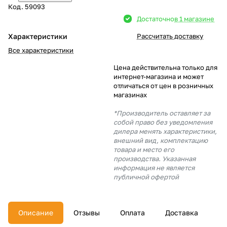
Код.
59093
Добавляйте товары
Достаточно
в 1 магазине
в корзину
Характеристики
Рассчитать доставку
Все характеристики
Оплачивайте сегодня только
Цена действительна только для
25
% картой любого банка
интернет-магазина и может
отличаться от цен в розничных
магазинах
Получайте товар
*Производитель оставляет за
выбранный способом
собой право без уведомления
дилера менять характеристики,
внешний вид, комплектацию
товара и место его
Оставшиеся
75
% будут
производства. Указанная
списываться
с вашей карты
информация не является
по
25
%
каждые 2 недели
публичной офертой
Описание
Отзывы
Оплата
Доставка
Подробнее