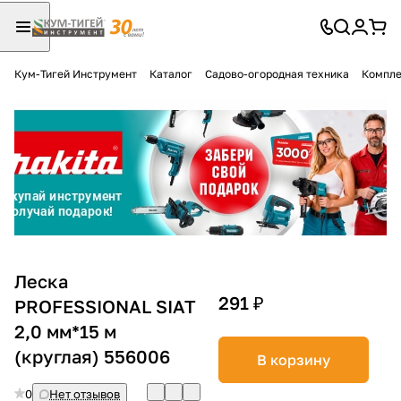
Кум-Тигей Инструмент
Каталог
Садово-огородная техника
Компле
Для клиентов всех банков
Разбейте
оплату
на части
без переплат
График платежей
Леска
291 ₽
PROFESSIONAL SIAT
2,0 мм*15 м
Сегодня
25
%
(круглая) 556006
В корзину
0
Нет отзывов