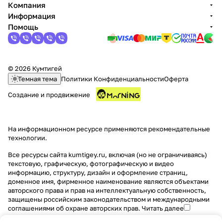
Компания
Информация
Помощь
© 2026 Кумтигей
раз в 2 недели
Темная тема
Политики Конфиденциальности
Оферта
Создание и продвижение
На информационном ресурсе применяются
рекомендательные
технологии
.
Все ресурсы сайта kumtigey.ru, включая (но не ограничиваясь)
текстовую, графическую, фотографическую и видео
информацию, структуру, дизайн и оформление страниц,
доменное имя, фирменное наименование являются объектами
авторского права и прав на интеллектуальную собственность,
защищены российским законодательством и международными
соглашениями об охране авторских прав.
Читать далее