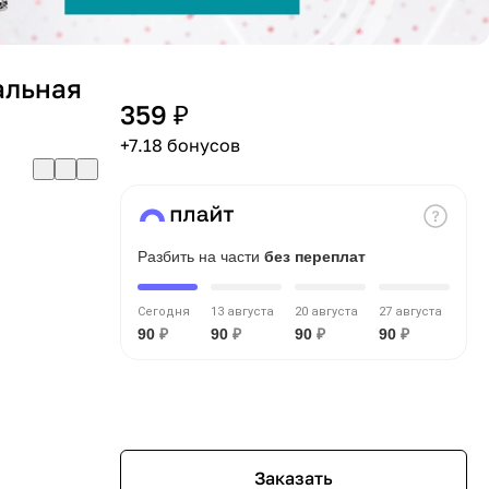
ральная
359 ₽
+7.18 бонусов
Разбить на части
без переплат
Сегодня
13 августа
20 августа
27 августа
90
₽
90
₽
90
₽
90
₽
Заказать