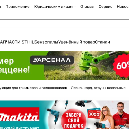
ы
Приложение
Юридическим лицам
Отзывы
Сервис
Новос
АПЧАСТИ STIHL
Бензопилы
Уценённый товар
Станки
Для клиентов всех банков
ующие для триммеров и газонокосилок
Леска, корд, струны косильные
Разбейте
оплату
а части
без переплат
График платежей