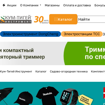
Акции
О Компании
Магазины
Оплата и доставка
Бонус
Каталог
Электроинструмент DongCheng
Электростанции TCC
З
Кум-Тигей Инструмент
Каталог
Садово-огородная техника
Комплект
н