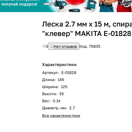
Сегодня
Леска 2.7 мм х 15 м, спи
25
%
"клевер" MAKITA E-01828
0
Нет отзывов
Код.
75835
Добавляйте товары
в корзину
Характеристики
Артикул
:
E-01828
Длина
:
145
Оплачивайте сегодня только
Ширина
:
125
25
% картой любого банка
Высота
:
35
Вес
:
0.14
Диаметр, мм
:
2.7
Получайте товар
выбранный способом
Все характеристики
Оставшиеся
75
% будут
списываться