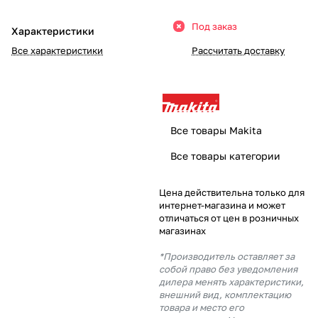
Добавляйте товары
Под заказ
Характеристики
в корзину
Все характеристики
Рассчитать доставку
Оплачивайте сегодня только
25
% картой любого банка
Все товары Makita
Получайте товар
Все товары категории
выбранный способом
Цена действительна только для
интернет-магазина и может
Оставшиеся
75
% будут
отличаться от цен в розничных
списываться
с вашей карты
магазинах
по
25
%
каждые 2 недели
*Производитель оставляет за
собой право без уведомления
дилера менять характеристики,
внешний вид, комплектацию
товара и место его
Подробнее