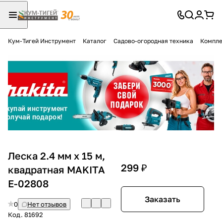
Кум-Тигей Инструмент
Каталог
Садово-огородная техника
Компле
Для клиентов всех банков
Разбейте
оплату
на части
без переплат
График платежей
Леска 2.4 мм х 15 м,
299 ₽
квадратная MAKITA
E-02808
Сегодня
25
%
Заказать
0
Нет отзывов
Код.
81692