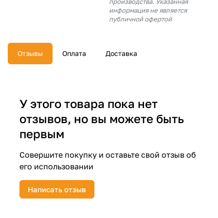
производства. Указанная
об оплате Плайтом
информация не является
публичной офертой
Отзывы
Оплата
Доставка
Остались вопросы?
25
8 800 302-02-51
plait.ru
раз в 2
недели
У этого товара пока нет
отзывов, но вы можете быть
первым
Совершите покупку и оставьте свой отзыв об
его использовании
Написать отзыв