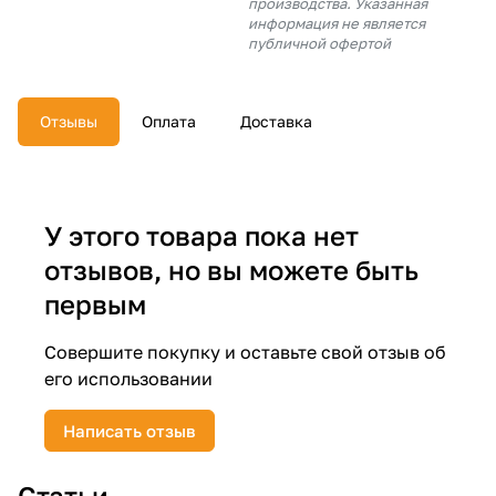
производства. Указанная
об оплате Плайтом
информация не является
публичной офертой
Отзывы
Оплата
Доставка
Остались вопросы?
25
8 800 302-02-51
plait.ru
раз в 2
недели
У этого товара пока нет
отзывов, но вы можете быть
первым
Совершите покупку и оставьте свой отзыв об
его использовании
Написать отзыв
Статьи