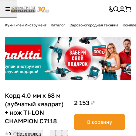
Кум-Тигей Инструмент
Каталог
Садово-огородная техника
Компле
Для клиентов всех банков
Разбейте
оплату
на части
без переплат
График платежей
Корд 4.0 мм х 68 м
2 153 ₽
(зубчатый квадрат)
+ нож TI-LON
Сегодня
25
%
CHAMPION C7118
В корзину
0
Нет отзывов