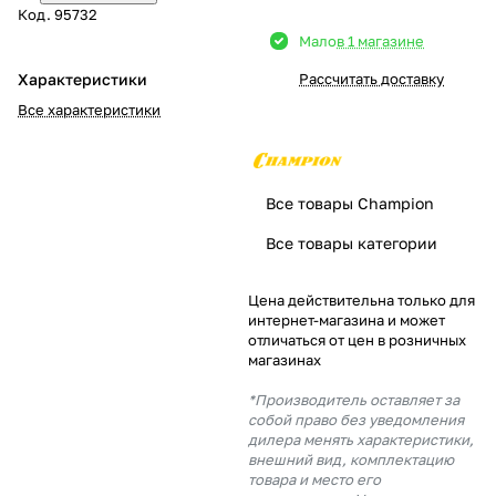
Код.
95732
Добавляйте товары
Мало
в 1 магазине
в корзину
Характеристики
Рассчитать доставку
Все характеристики
Оплачивайте сегодня только
25
% картой любого банка
Все товары Champion
Получайте товар
Все товары категории
выбранный способом
Цена действительна только для
интернет-магазина и может
Оставшиеся
75
% будут
отличаться от цен в розничных
списываться
с вашей карты
магазинах
по
25
%
каждые 2 недели
*Производитель оставляет за
собой право без уведомления
дилера менять характеристики,
внешний вид, комплектацию
товара и место его
Подробнее