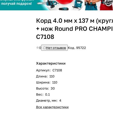
Сегодня
Корд 4.0 мм х 137 м (круг
25
%
+ нож Round PRO CHAMP
C7108
0
Нет отзывов
Код.
95722
Добавляйте товары
в корзину
Характеристики
Артикул
:
C7108
Оплачивайте сегодня только
Длина
:
110
25
% картой любого банка
Ширина
:
110
Высота
:
30
Вес
:
0.1
Получайте товар
выбранный способом
Диаметр, мм
:
4
Все характеристики