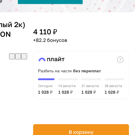
лый 2к)
4 110 ₽
ION
+82.2 бонусов
Разбить на части
без переплат
Сегодня
14 августа
21 августа
28 августа
1 028
₽
1 028
₽
1 028
₽
1 028
₽
В корзину