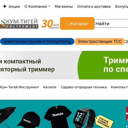
Акции
О Компании
Магазины
Оплата и доставка
Бонус
Каталог
Электроинструмент DongCheng
Электростанции TCC
З
Кум-Тигей Инструмент
Каталог
Садово-огородная техника
Комплект
н