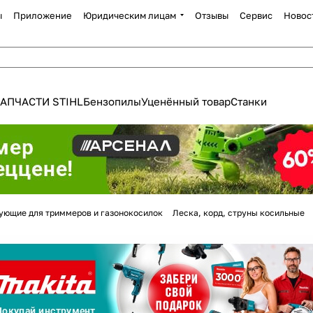
ы
Приложение
Юридическим лицам
Отзывы
Сервис
Новос
АПЧАСТИ STIHL
Бензопилы
Уценённый товар
Станки
Для клиентов всех банков
ующие для триммеров и газонокосилок
Леска, корд, струны косильные
Разбейте
оплату
а части
без переплат
График платежей