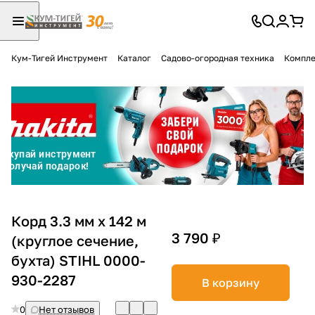
Кум-Тигей Инструмент
Каталог
Садово-огородная техника
Компле
Для клиентов всех банков
Разбейте
оплату
на части
без переплат
График платежей
Корд 3.3 мм х 142 м
3 790 ₽
(круглое сечение,
бухта) STIHL 0000-
Сегодня
25
%
930-2287
В корзину
0
Нет отзывов