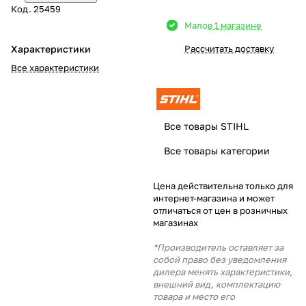
Код.
25459
Добавляйте товары
Мало
в 1 магазине
в корзину
Характеристики
Рассчитать доставку
Все характеристики
Оплачивайте сегодня только
25
% картой любого банка
Все товары STIHL
Получайте товар
Все товары категории
выбранный способом
Цена действительна только для
интернет-магазина и может
Оставшиеся
75
% будут
отличаться от цен в розничных
списываться
с вашей карты
магазинах
по
25
%
каждые 2 недели
*Производитель оставляет за
собой право без уведомления
дилера менять характеристики,
внешний вид, комплектацию
товара и место его
Подробнее