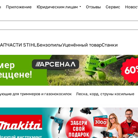
ы
Приложение
Юридическим лицам
Отзывы
Сервис
Новос
АПЧАСТИ STIHL
Бензопилы
Уценённый товар
Станки
Для клиентов всех банков
ующие для триммеров и газонокосилок
Леска, корд, струны косильные
Разбейте
оплату
а части
без переплат
График платежей