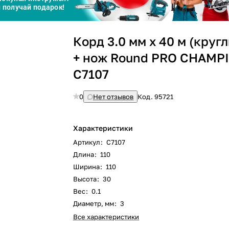
Сегодня
Корд 3.0 мм х 40 м (круг
25
%
+ нож Round PRO CHAMP
C7107
0
Нет отзывов
Код.
95721
Добавляйте товары
в корзину
Характеристики
Артикул
:
C7107
Оплачивайте сегодня только
Длина
:
110
25
% картой любого банка
Ширина
:
110
Высота
:
30
Вес
:
0.1
Получайте товар
выбранный способом
Диаметр, мм
:
3
Все характеристики