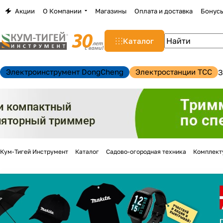
Акции
О Компании
Магазины
Оплата и доставка
Бонус
Каталог
Электроинструмент DongCheng
Электростанции TCC
З
Кум-Тигей Инструмент
Каталог
Садово-огородная техника
Комплект
н