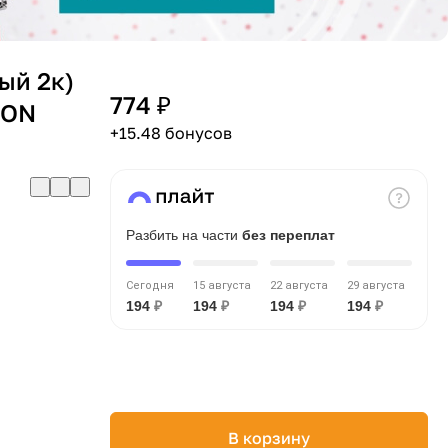
лый 2к)
774 ₽
ION
+15.48 бонусов
Разбить на части
без переплат
Сегодня
15 августа
22 августа
29 августа
194
₽
194
₽
194
₽
194
₽
В корзину