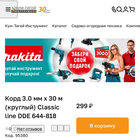
Кум-Тигей Инструмент
Каталог
Садово-огородная техника
Компле
Для клиентов всех банков
Разбейте
оплату
на части
без переплат
График платежей
Корд 3.0 мм х 30 м
299 ₽
(круглый) Classic
line DDE 644-818
Сегодня
25
%
В корзину
0
Нет отзывов
Код.
95380