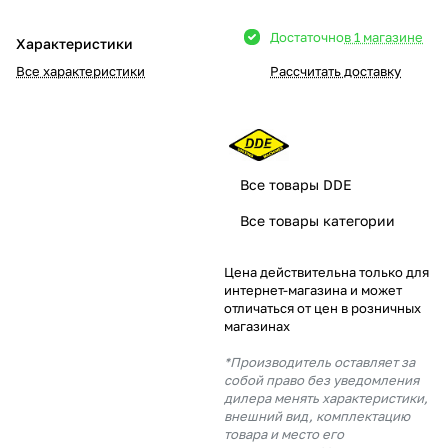
Добавляйте товары
Достаточно
в 1 магазине
Характеристики
в корзину
Все характеристики
Рассчитать доставку
Оплачивайте сегодня только
25
% картой любого банка
Все товары DDE
Получайте товар
Все товары категории
выбранный способом
Цена действительна только для
интернет-магазина и может
Оставшиеся
75
% будут
отличаться от цен в розничных
списываться
с вашей карты
магазинах
по
25
%
каждые 2 недели
*Производитель оставляет за
собой право без уведомления
дилера менять характеристики,
внешний вид, комплектацию
товара и место его
Подробнее