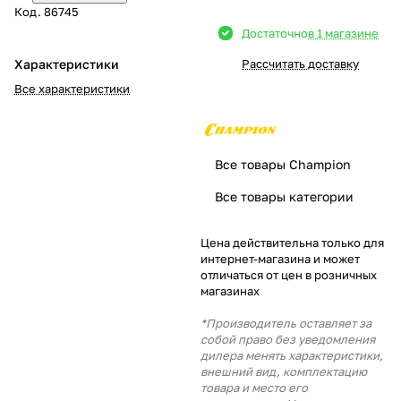
Код.
86745
Добавляйте товары
Достаточно
в 1 магазине
в корзину
Характеристики
Рассчитать доставку
Все характеристики
Оплачивайте сегодня только
25
% картой любого банка
Все товары Champion
Получайте товар
Все товары категории
выбранный способом
Цена действительна только для
интернет-магазина и может
Оставшиеся
75
% будут
отличаться от цен в розничных
списываться
с вашей карты
магазинах
по
25
%
каждые 2 недели
*Производитель оставляет за
собой право без уведомления
дилера менять характеристики,
внешний вид, комплектацию
товара и место его
Подробнее