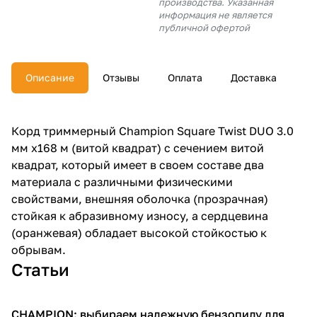
производства. Указанная
об оплате Плайтом
информация не является
публичной офертой
Описание
Отзывы
Оплата
Доставка
Остались вопросы?
25
8 800 302-02-51
plait.ru
раз в 2
Корд триммерный Champion Square Twist DUO 3.0
недели
мм х168 м (витой квадрат) с сечением витой
квадрат, который имеет в своем составе два
материала с различными физическими
свойствами, внешняя оболочка (прозрачная)
стойкая к абразивному износу, а сердцевина
(оранжевая) обладает высокой стойкостью к
обрывам.
Статьи
CHAMPION: выбираем надежную бензопилу для
Пилы