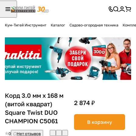
Кум-Тигей Инструмент
Каталог
Садово-огородная техника
Компле
Для клиентов всех банков
Разбейте
оплату
на части
без переплат
График платежей
Корд 3.0 мм х 168 м
2 874 ₽
(витой квадрат)
Square Twist DUO
Сегодня
25
%
CHAMPION С5061
В корзину
0
Нет отзывов