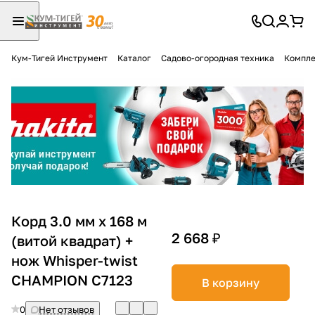
Кум-Тигей Инструмент
Каталог
Садово-огородная техника
Компле
Для клиентов всех банков
Разбейте
оплату
на части
без переплат
График платежей
Корд 3.0 мм х 168 м
2 668 ₽
(витой квадрат) +
нож Whisper-twist
Сегодня
25
%
CHAMPION C7123
В корзину
0
Нет отзывов