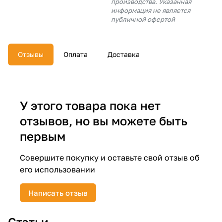
производства. Указанная
об оплате Плайтом
информация не является
публичной офертой
Отзывы
Оплата
Доставка
Остались вопросы?
25
8 800 302-02-51
plait.ru
раз в 2
недели
У этого товара пока нет
отзывов, но вы можете быть
первым
Совершите покупку и оставьте свой отзыв об
его использовании
Написать отзыв
Статьи