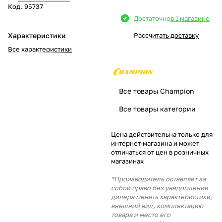
Код.
95737
Добавляйте товары
Достаточно
в 1 магазине
в корзину
Характеристики
Рассчитать доставку
Все характеристики
Оплачивайте сегодня только
25
% картой любого банка
Все товары Champion
Получайте товар
Все товары категории
выбранный способом
Цена действительна только для
интернет-магазина и может
Оставшиеся
75
% будут
отличаться от цен в розничных
списываться
с вашей карты
магазинах
по
25
%
каждые 2 недели
*Производитель оставляет за
собой право без уведомления
дилера менять характеристики,
внешний вид, комплектацию
товара и место его
Подробнее