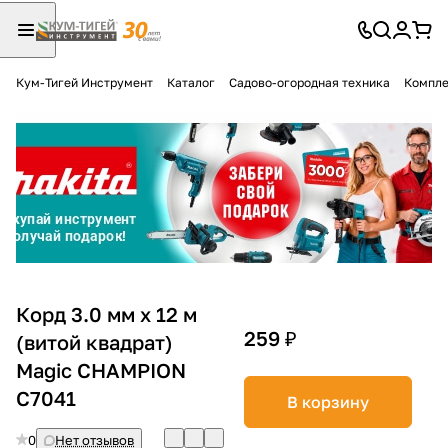
Кум-Тигей Инструмент
Каталог
Садово-огородная техника
Компле
Для клиентов всех банков
Разбейте
оплату
на части
без переплат
График платежей
Корд 3.0 мм х 12 м
259 ₽
(витой квадрат)
Magic CHAMPION
Сегодня
25
%
C7041
В корзину
0
Нет отзывов