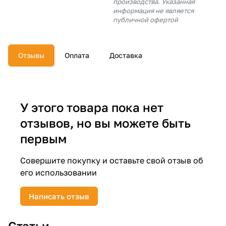
производства. Указанная
об оплате Плайтом
информация не является
публичной офертой
Отзывы
Оплата
Доставка
Остались вопросы?
25
8 800 302-02-51
plait.ru
раз в 2
недели
У этого товара пока нет
отзывов, но вы можете быть
первым
Совершите покупку и оставьте свой отзыв об
его использовании
Написать отзыв
Статьи