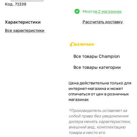
Код.
71339
Добавляйте товары
Много
в 2 магазинах
в корзину
Характеристики
Рассчитать доставку
Все характеристики
Оплачивайте сегодня только
25
% картой любого банка
Все товары Champion
Получайте товар
Все товары категории
выбранный способом
Цена действительна только для
интернет-магазина и может
Оставшиеся
75
% будут
отличаться от цен в розничных
списываться
с вашей карты
магазинах
по
25
%
каждые 2 недели
*Производитель оставляет за
собой право без уведомления
дилера менять характеристики,
внешний вид, комплектацию
товара и место его
Подробнее