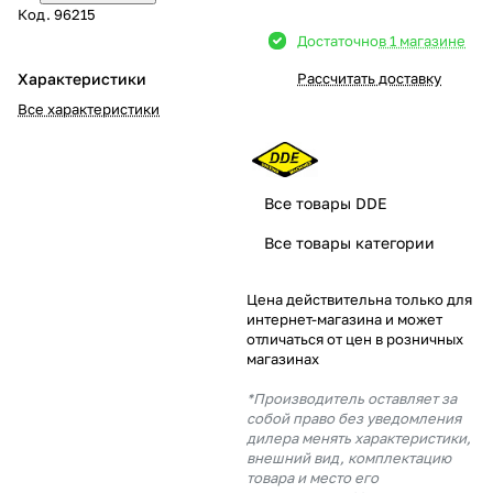
Код.
96215
Добавляйте товары
Достаточно
в 1 магазине
в корзину
Характеристики
Рассчитать доставку
Все характеристики
Оплачивайте сегодня только
25
% картой любого банка
Все товары DDE
Получайте товар
Все товары категории
выбранный способом
Цена действительна только для
интернет-магазина и может
Оставшиеся
75
% будут
отличаться от цен в розничных
списываться
с вашей карты
магазинах
по
25
%
каждые 2 недели
*Производитель оставляет за
собой право без уведомления
дилера менять характеристики,
внешний вид, комплектацию
товара и место его
Подробнее