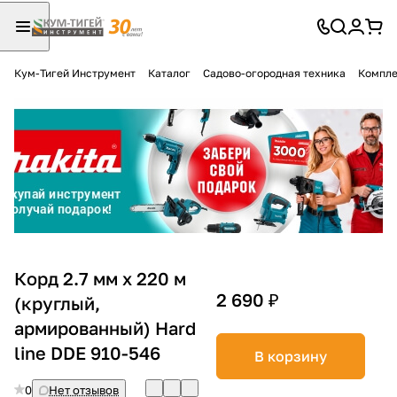
Кум-Тигей Инструмент
Каталог
Садово-огородная техника
Компле
Для клиентов всех банков
Разбейте
оплату
на части
без переплат
График платежей
Корд 2.7 мм х 220 м
2 690 ₽
(круглый,
армированный) Hard
Сегодня
25
%
line DDE 910-546
В корзину
0
Нет отзывов