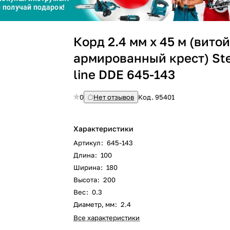
Сегодня
Корд 2.4 мм х 45 м (вито
25
%
армированный крест) Ste
line DDE 645-143
0
Нет отзывов
Код.
95401
Добавляйте товары
в корзину
Характеристики
Оплачивайте сегодня только
Артикул
:
645-143
25
% картой любого банка
Длина
:
100
Ширина
:
180
Высота
:
200
Получайте товар
выбранный способом
Вес
:
0.3
Диаметр, мм
:
2.4
Все характеристики
Оставшиеся
75
% будут
списываться