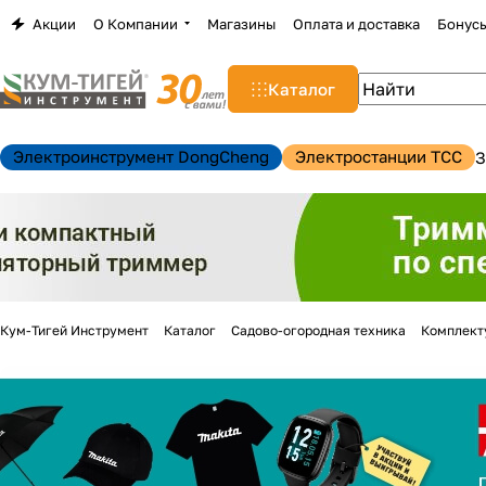
Акции
О Компании
Магазины
Оплата и доставка
Бонус
Каталог
Электроинструмент DongCheng
Электростанции TCC
З
Кум-Тигей Инструмент
Каталог
Садово-огородная техника
Комплект
н