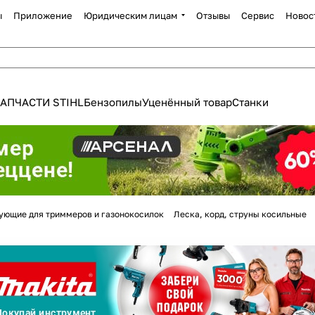
ы
Приложение
Юридическим лицам
Отзывы
Сервис
Новос
АПЧАСТИ STIHL
Бензопилы
Уценённый товар
Станки
Для клиентов всех банков
ующие для триммеров и газонокосилок
Леска, корд, струны косильные
Разбейте
оплату
а части
без переплат
График платежей