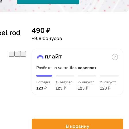
й
490 ₽
el rod
+9.8 бонусов
Разбить на части
без переплат
Сегодня
15 августа
22 августа
29 августа
123
₽
123
₽
123
₽
123
₽
В корзину