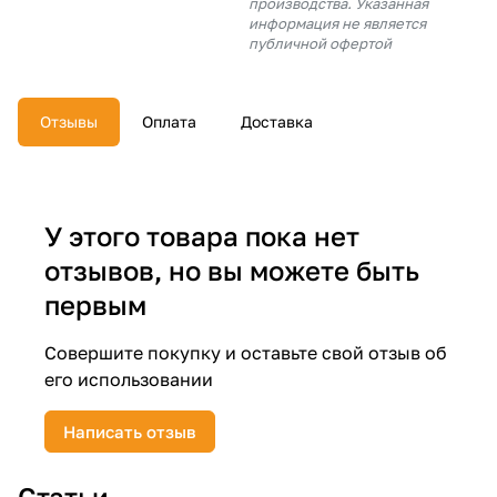
производства. Указанная
об оплате Плайтом
информация не является
публичной офертой
Отзывы
Оплата
Доставка
Остались вопросы?
25
8 800 302-02-51
plait.ru
раз в 2
недели
У этого товара пока нет
отзывов, но вы можете быть
первым
Совершите покупку и оставьте свой отзыв об
его использовании
Написать отзыв
Статьи