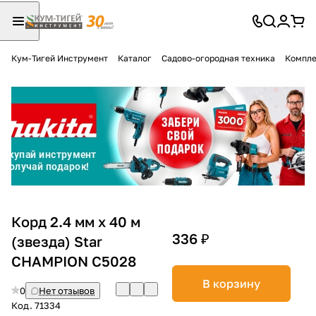
Кум-Тигей Инструмент
Каталог
Садово-огородная техника
Компле
Для клиентов всех банков
Разбейте
оплату
на части
без переплат
График платежей
Корд 2.4 мм х 40 м
336 ₽
(звезда) Star
CHAMPION C5028
Сегодня
25
%
В корзину
0
Нет отзывов
Код.
71334