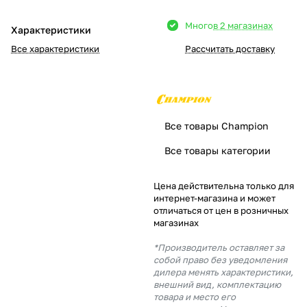
Добавляйте товары
Много
в 2 магазинах
Характеристики
в корзину
Все характеристики
Рассчитать доставку
Оплачивайте сегодня только
25
% картой любого банка
Все товары Champion
Получайте товар
Все товары категории
выбранный способом
Цена действительна только для
интернет-магазина и может
Оставшиеся
75
% будут
отличаться от цен в розничных
списываться
с вашей карты
магазинах
по
25
%
каждые 2 недели
*Производитель оставляет за
собой право без уведомления
дилера менять характеристики,
внешний вид, комплектацию
товара и место его
Подробнее