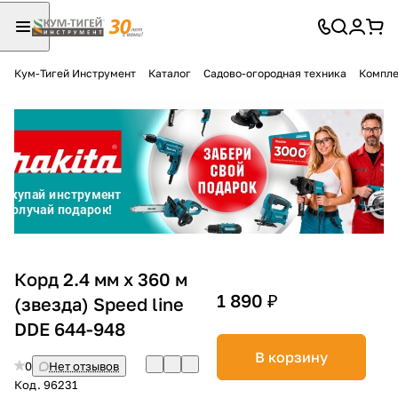
Кум-Тигей Инструмент
Каталог
Садово-огородная техника
Компле
Для клиентов всех банков
Разбейте
оплату
на части
без переплат
График платежей
Корд 2.4 мм х 360 м
1 890 ₽
(звезда) Speed line
DDE 644-948
Сегодня
25
%
В корзину
0
Нет отзывов
Код.
96231