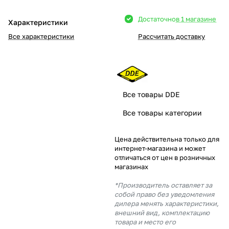
Добавляйте товары
Достаточно
в 1 магазине
Характеристики
в корзину
Все характеристики
Рассчитать доставку
Оплачивайте сегодня только
25
% картой любого банка
Все товары DDE
Получайте товар
Все товары категории
выбранный способом
Цена действительна только для
интернет-магазина и может
Оставшиеся
75
% будут
отличаться от цен в розничных
списываться
с вашей карты
магазинах
по
25
%
каждые 2 недели
*Производитель оставляет за
собой право без уведомления
дилера менять характеристики,
внешний вид, комплектацию
товара и место его
Подробнее