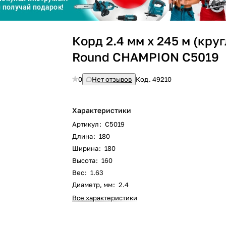
Сегодня
Корд 2.4 мм х 245 м (кру
25
%
Round CHAMPION C5019
0
Нет отзывов
Код.
49210
Добавляйте товары
в корзину
Характеристики
Артикул
:
C5019
Длина
:
180
Оплачивайте сегодня только
Ширина
:
180
25
% картой любого банка
Высота
:
160
Вес
:
1.63
Диаметр, мм
:
2.4
Получайте товар
выбранный способом
Все характеристики