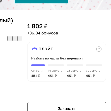
глый)
1 802 ₽
+36.04 бонусов
Разбить на части
без переплат
Сегодня
16 августа
23 августа
30 августа
451
₽
451
₽
451
₽
451
₽
Заказать