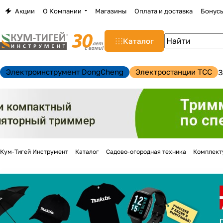
Акции
О Компании
Магазины
Оплата и доставка
Бонус
Каталог
Электроинструмент DongCheng
Электростанции TCC
З
Кум-Тигей Инструмент
Каталог
Садово-огородная техника
Комплект
н