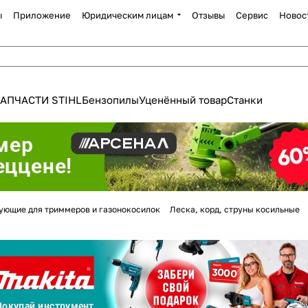
ы
Приложение
Юридическим лицам
Отзывы
Сервис
Новос
АПЧАСТИ STIHL
Бензопилы
Уценённый товар
Станки
Для клиентов всех банков
ующие для триммеров и газонокосилок
Леска, корд, струны косильные
Разбейте
оплату
а части
без переплат
График платежей