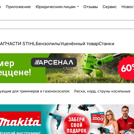
ы
Приложение
Юридическим лицам
Отзывы
Сервис
Новос
АПЧАСТИ STIHL
Бензопилы
Уценённый товар
Станки
Для клиентов всех банков
ующие для триммеров и газонокосилок
Леска, корд, струны косильные
Разбейте
оплату
а части
без переплат
График платежей