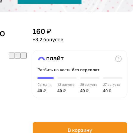
160 ₽
UO
+3.2 бонусов
Разбить на части
без переплат
Сегодня
13 августа
20 августа
27 августа
40
₽
40
₽
40
₽
40
₽
В корзину