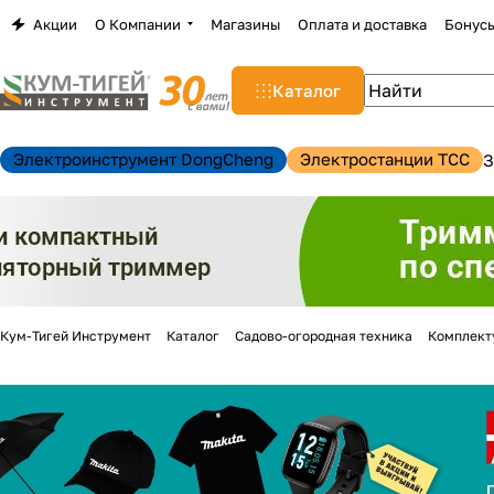
Акции
О Компании
Магазины
Оплата и доставка
Бонус
Каталог
Электроинструмент DongCheng
Электростанции TCC
З
Кум-Тигей Инструмент
Каталог
Садово-огородная техника
Комплект
н