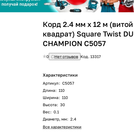
Сегодня
Корд 2.4 мм х 12 м (витой
25
%
квадрат) Square Twist D
CHAMPION C5057
0
Нет отзывов
Код.
13317
Добавляйте товары
в корзину
Характеристики
Артикул
:
C5057
Оплачивайте сегодня только
Длина
:
110
25
% картой любого банка
Ширина
:
110
Высота
:
30
Вес
:
0.1
Получайте товар
выбранный способом
Диаметр, мм
:
2.4
Все характеристики