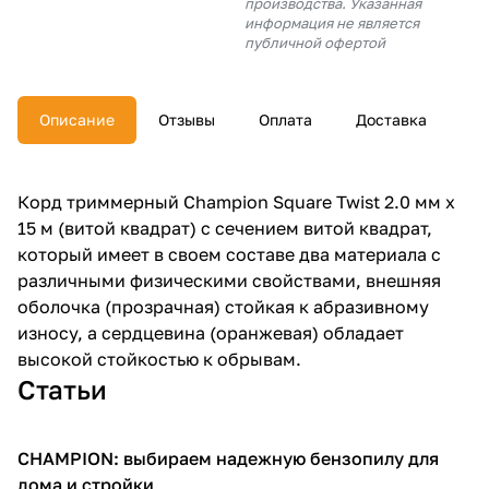
производства. Указанная
об оплате Плайтом
информация не является
публичной офертой
Описание
Отзывы
Оплата
Доставка
Остались вопросы?
25
8 800 302-02-51
plait.ru
раз в 2
Корд триммерный Champion Square Twist 2.0 мм х
недели
15 м (витой квадрат) с сечением витой квадрат,
который имеет в своем составе два материала с
различными физическими свойствами, внешняя
оболочка (прозрачная) стойкая к абразивному
износу, а сердцевина (оранжевая) обладает
высокой стойкостью к обрывам.
Статьи
CHAMPION: выбираем надежную бензопилу для
Пилы
дома и стройки