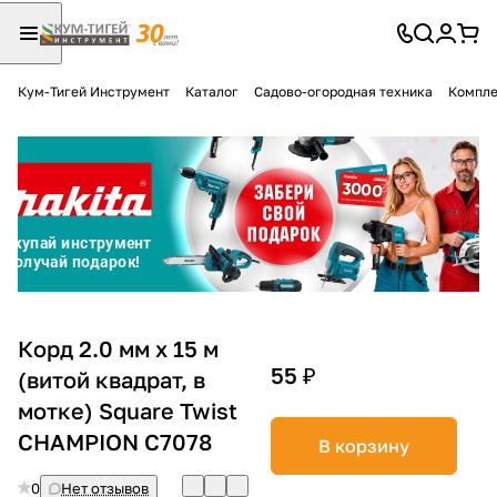
Кум-Тигей Инструмент
Каталог
Садово-огородная техника
Компле
Для клиентов всех банков
Разбейте
оплату
на части
без переплат
График платежей
Корд 2.0 мм х 15 м
55 ₽
(витой квадрат, в
мотке) Square Twist
Сегодня
25
%
CHAMPION С7078
В корзину
0
Нет отзывов