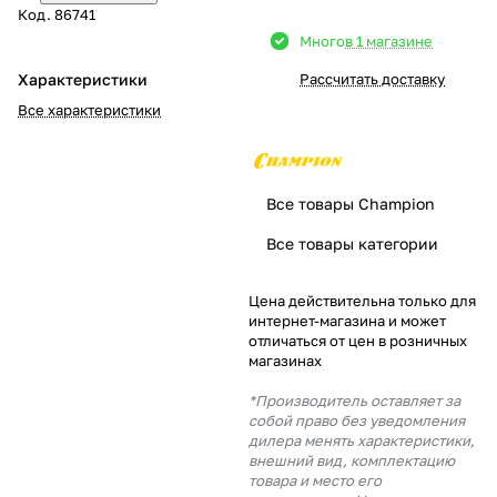
Код.
86741
Добавляйте товары
Много
в 1 магазине
в корзину
Характеристики
Рассчитать доставку
Все характеристики
Оплачивайте сегодня только
25
% картой любого банка
Все товары Champion
Получайте товар
Все товары категории
выбранный способом
Цена действительна только для
интернет-магазина и может
Оставшиеся
75
% будут
отличаться от цен в розничных
списываться
с вашей карты
магазинах
по
25
%
каждые 2 недели
*Производитель оставляет за
собой право без уведомления
дилера менять характеристики,
внешний вид, комплектацию
товара и место его
Подробнее