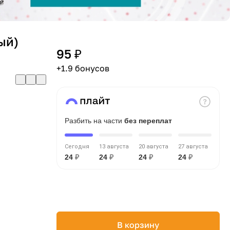
ый)
95 ₽
+1.9 бонусов
Разбить на части
без переплат
Сегодня
13 августа
20 августа
27 августа
24
₽
24
₽
24
₽
24
₽
В корзину