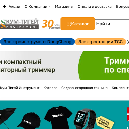
Акции
О Компании
Магазины
Оплата и доставка
Бонус
Каталог
Электроинструмент DongCheng
Электростанции TCC
З
Кум-Тигей Инструмент
Каталог
Садово-огородная техника
Комплект
н