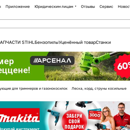
ы
Приложение
Юридическим лицам
Отзывы
Сервис
Новос
АПЧАСТИ STIHL
Бензопилы
Уценённый товар
Станки
Для клиентов всех банков
ующие для триммеров и газонокосилок
Леска, корд, струны косильные
Разбейте
оплату
а части
без переплат
График платежей