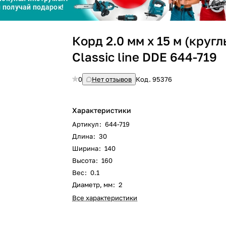
Сегодня
25
%
Корд 2.0 мм х 15 м (кругл
Classic line DDE 644-719
0
Нет отзывов
Код.
95376
Добавляйте товары
в корзину
Характеристики
Артикул
:
644-719
Оплачивайте сегодня только
Длина
:
30
25
% картой любого банка
Ширина
:
140
Высота
:
160
Вес
:
0.1
Диаметр, мм
:
2
Получайте товар
выбранный способом
Все характеристики
Оставшиеся
75
% будут
списываться