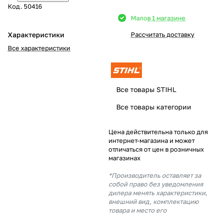
Код.
50416
Добавляйте товары
Мало
в 1 магазине
в корзину
Характеристики
Рассчитать доставку
Все характеристики
Оплачивайте сегодня только
25
% картой любого банка
Все товары STIHL
Получайте товар
Все товары категории
выбранный способом
Цена действительна только для
интернет-магазина и может
Оставшиеся
75
% будут
отличаться от цен в розничных
списываться
с вашей карты
магазинах
по
25
%
каждые 2 недели
*Производитель оставляет за
собой право без уведомления
дилера менять характеристики,
внешний вид, комплектацию
товара и место его
Подробнее