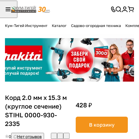
Кум-Тигей Инструмент
Каталог
Садово-огородная техника
Компле
Для клиентов всех банков
Разбейте
оплату
на части
без переплат
График платежей
Корд 2.0 мм х 15.3 м
428 ₽
(круглое сечение)
STIHL 0000-930-
Сегодня
25
%
2335
В корзину
0
Нет отзывов