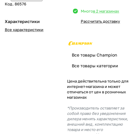
Код.
86576
Добавляйте товары
Много
в 2 магазинах
в корзину
Характеристики
Рассчитать доставку
Все характеристики
Оплачивайте сегодня только
25
% картой любого банка
Все товары Champion
Получайте товар
Все товары категории
выбранный способом
Цена действительна только для
интернет-магазина и может
Оставшиеся
75
% будут
отличаться от цен в розничных
списываться
с вашей карты
магазинах
по
25
%
каждые 2 недели
*Производитель оставляет за
собой право без уведомления
дилера менять характеристики,
внешний вид, комплектацию
товара и место его
Подробнее