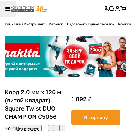
Кум-Тигей Инструмент
Каталог
Садово-огородная техника
Компле
Для клиентов всех банков
Разбейте
оплату
на части
без переплат
График платежей
Корд 2.0 мм х 126 м
1 092 ₽
(витой квадрат)
Square Twist DUO
Сегодня
25
%
CHAMPION С5056
В корзину
0
Нет отзывов