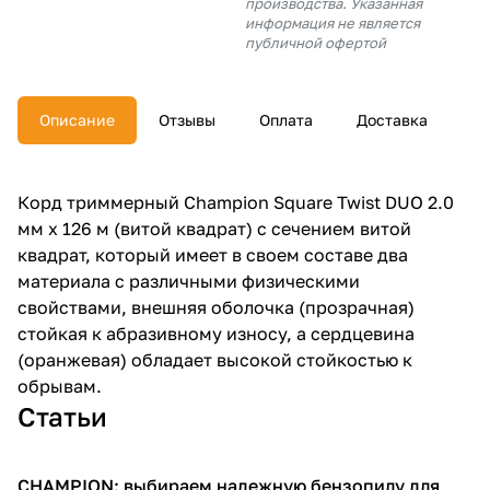
производства. Указанная
об оплате Плайтом
информация не является
публичной офертой
Описание
Отзывы
Оплата
Доставка
Остались вопросы?
25
8 800 302-02-51
plait.ru
раз в 2
Корд триммерный Champion Square Twist DUO 2.0
недели
мм х 126 м (витой квадрат) с сечением витой
квадрат, который имеет в своем составе два
материала с различными физическими
свойствами, внешняя оболочка (прозрачная)
стойкая к абразивному износу, а сердцевина
(оранжевая) обладает высокой стойкостью к
обрывам.
Статьи
CHAMPION: выбираем надежную бензопилу для
Пилы