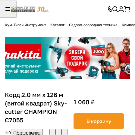
Кум-Тигей Инструмент
Каталог
Садово-огородная техника
Компле
Для клиентов всех банков
Разбейте
оплату
на части
без переплат
График платежей
Корд 2.0 мм х 126 м
1 060 ₽
(витой квадрат) Sky-
cutter CHAMPION
Сегодня
25
%
С7055
В корзину
0
Нет отзывов