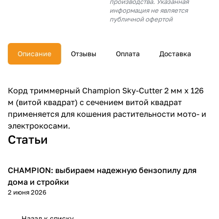
производства. Указанная
об оплате Плайтом
информация не является
публичной офертой
Описание
Отзывы
Оплата
Доставка
Остались вопросы?
25
8 800 302-02-51
plait.ru
раз в 2
Корд триммерный Champion Sky-Cutter 2 мм х 126
недели
м (витой квадрат) с сечением витой квадрат
применяется для кошения растительности мото- и
электрокосами.
Статьи
CHAMPION: выбираем надежную бензопилу для
Пилы
дома и стройки
2 июня 2026
Назад к списку