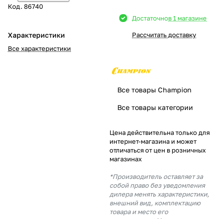
Код.
86740
Добавляйте товары
Достаточно
в 1 магазине
в корзину
Характеристики
Рассчитать доставку
Все характеристики
Оплачивайте сегодня только
25
% картой любого банка
Все товары Champion
Получайте товар
Все товары категории
выбранный способом
Цена действительна только для
интернет-магазина и может
Оставшиеся
75
% будут
отличаться от цен в розничных
списываться
с вашей карты
магазинах
по
25
%
каждые 2 недели
*Производитель оставляет за
собой право без уведомления
дилера менять характеристики,
внешний вид, комплектацию
товара и место его
Подробнее