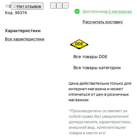
0
Нет отзывов
Добавляйте товары
Достаточно
в 2 магазинах
Код.
96374
в корзину
Рассчитать доставку
Характеристики
Оплачивайте сегодня только
Все характеристики
25
% картой любого банка
Все товары DDE
Получайте товар
Все товары категории
выбранный способом
Цена действительна только для
интернет-магазина и может
Оставшиеся
75
% будут
отличаться от цен в розничных
списываться
с вашей карты
магазинах
по
25
%
каждые 2 недели
*Производитель оставляет за
собой право без уведомления
дилера менять характеристики,
внешний вид, комплектацию
товара и место его
Подробнее