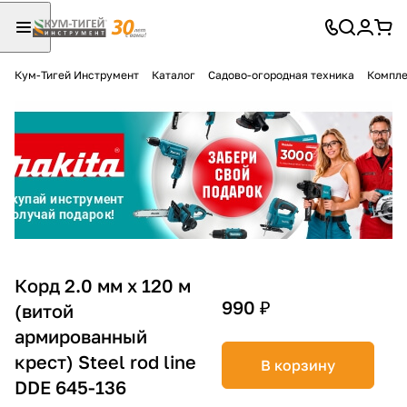
Кум-Тигей Инструмент
Каталог
Садово-огородная техника
Компле
Для клиентов всех банков
Разбейте
оплату
на части
без переплат
График платежей
Корд 2.0 мм х 120 м
990 ₽
(витой
армированный
Сегодня
25
%
крест) Steel rod line
В корзину
DDE 645-136