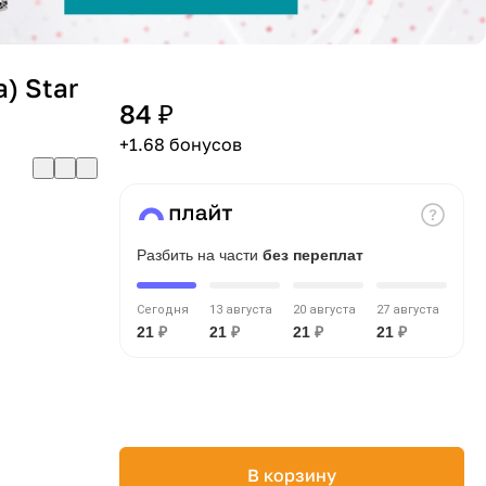
а) Star
84 ₽
+1.68 бонусов
Разбить на части
без переплат
Сегодня
13 августа
20 августа
27 августа
21
₽
21
₽
21
₽
21
₽
В корзину