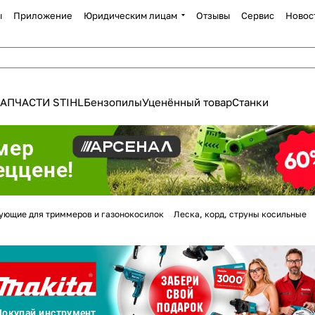
ы
Приложение
Юридическим лицам
Отзывы
Сервис
Новос
АПЧАСТИ STIHL
Бензопилы
Уценённый товар
Станки
Для клиентов всех банков
ующие для триммеров и газонокосилок
Леска, корд, струны косильные
Разбейте
оплату
а части
без переплат
График платежей