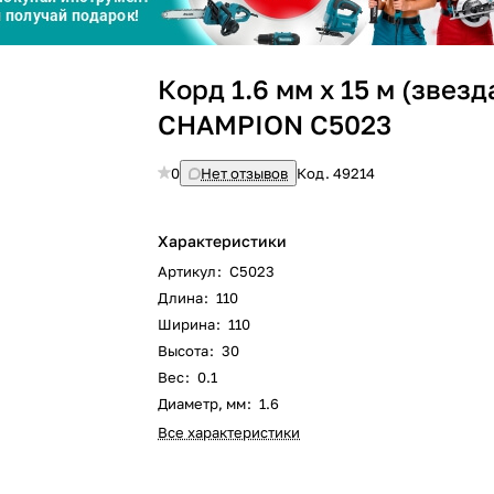
Сегодня
Корд 1.6 мм х 15 м (звезд
25
%
CHAMPION C5023
0
Нет отзывов
Код.
49214
Добавляйте товары
в корзину
Характеристики
Артикул
:
C5023
Длина
:
110
Оплачивайте сегодня только
Ширина
:
110
25
% картой любого банка
Высота
:
30
Вес
:
0.1
Диаметр, мм
:
1.6
Получайте товар
выбранный способом
Все характеристики