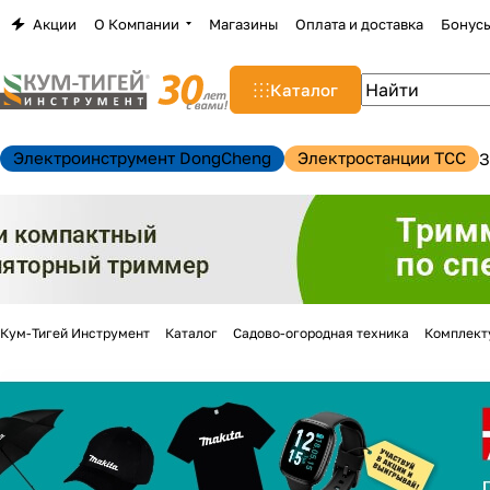
Акции
О Компании
Магазины
Оплата и доставка
Бонус
Каталог
Электроинструмент DongCheng
Электростанции TCC
З
Кум-Тигей Инструмент
Каталог
Садово-огородная техника
Комплект
н